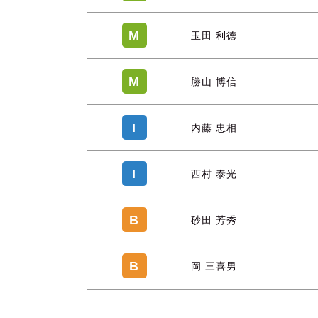
M
玉田 利徳
M
勝山 博信
I
内藤 忠相
I
西村 泰光
B
砂田 芳秀
B
岡 三喜男