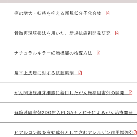
癌の増大・転移を抑える新規低分子化合物
骨髄再現培養法を用いた、新規抗癌剤開発研究
ナチュラルキラー細胞機能の検査方法
扁平上皮癌に対する抗腫瘍剤
がん関連線維芽細胞に着目したがん転移阻害剤の開発
解糖系阻害剤2DG封入PLGAナノ粒子によるがん治療開
ヒアルロン酸を有効成分として含むアレルゲン作用増強剤