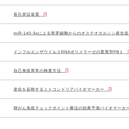
長孔穿設装置
miR-140-3pによる骨芽細胞からのオステオカルシン産
インフルエンザウイルスRNAポリメラーゼの変異型PB１
自己免疫異常の検査方法
老化を反映するミトコンドリアバイオマーカー
肺がん免疫チェックポイント療法の効果予測バイオマー