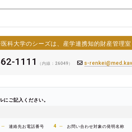
崎医科大学のシーズは、産学連携知的財産管理室
462-1111
s-renkei@med.kaw
（内線：26049）
ルにご記入ください。
連絡先お電話番号
お問い合わせ対象の発明名称