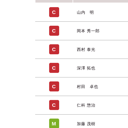
C
山内 明
C
岡本 秀一郎
C
西村 泰光
C
深澤 拓也
C
村田 卓也
C
仁科 惣治
M
加藤 茂樹