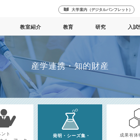
大学案内
（デジタルパンフレット）
教室紹介
教育
研究
入試
産学連携・知的財産
ベント
成果有体
発明・
シーズ集・