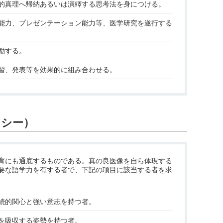
的真理へ帰納あるいは演繹する思考法を身につける。
能力、プレゼンテーション能力等、医学研究を遂行する
励する。
習、発表等を効果的に組み合わせる。
リシー）
育にも通底するものである。真の良医像を自ら体現する
要な語学力を有する者で、下記の項目に該当する者を求
続的関心と強い意志を持つ者。
を吸収する姿勢を持つ者。