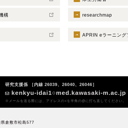
機構
researchmap
APRIN eラーニング
研究支援係 ［内線 26039、26040、26046］
kenkyu-idai1○med.kawasaki-m.ac.jp
※メールを送る際には、アドレスの○を半角の@に打ち直してください。
岡山県倉敷市松島577