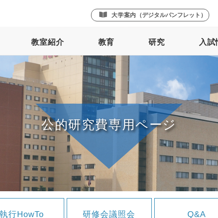
大学案内
（デジタルパンフレット）
教室紹介
教育
研究
入試
執行HowTo
研修会議照会
Q&A
公的研究費専用ページ
執行HowTo
研修会議照会
Q&A