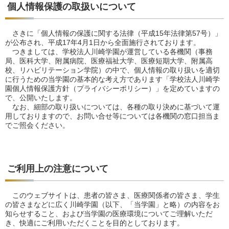
個人情報保護の取扱いについて
さきに「個人情報の保護に関する法律（平成15年法律第57号）」
が公布され、平成17年4月1日から全面施行されております。
つきましては、学校法人川崎学園が運営している各機関（事務
局、医科大学、附属病院、医療福祉大学、医療短期大学、附属高
校、リハビリテーション学院）の中で、個人情報の取り扱いを適切
に行うための当学園の基本的な考え方であります「学校法人川崎学
園個人情報保護方針（プライバシーポリシー）」を定めていますの
で、公開いたします。
なお、細部の取り扱いについては、各種の取り決めに基づいて運
用しておりますので、お問い合せ等については各機関の窓口担当ま
でご照会ください。
ご利用上の注意について
このウェブサイトは、患者の皆さま、医療関係者の皆さま、学生
の皆さまなどに広く川崎学園（以下、「当学園」と略）の内容をお
知らせすること、および当学園の医療環境についてご理解いただ
き、快適にご利用いただくことを目的としております。