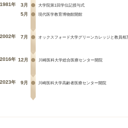
1981
年
3
月
大学院第1回学位記授与式
5
月
現代医学教育博物館開館
2002
年
7
月
オックスフォード大学グリーンカレッジと教員相
2016
年
12
月
川崎医科大学総合医療センター開院
2023
年
9
月
川崎医科大学高齢者医療センター開院