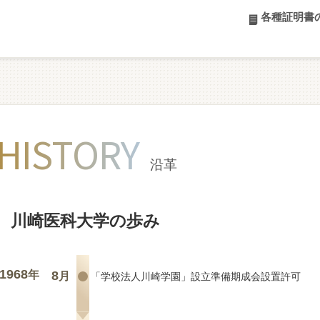
各種証明書
HISTORY
沿革
川崎医科大学の歩み
1968
年
8
月
「学校法人川崎学園」設立準備期成会設置許可