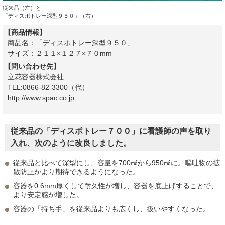
従来品（左）と
「ディスポトレー深型９５０」（右）
【商品情報】
商品名：「ディスポトレー深型９５０」
サイズ：２１１×１２７×７０mm
【問い合わせ先】
立花容器株式会社
TEL:0866-82-3300（代）
http://www.spac.co.jp
従来品の「ディスポトレー７００」に看護師の声を取り
入れ、次のように改良しました。
従来品と比べて深型にし、容量を700㎖から950㎖に。嘔吐物の拡
散防止がより期待できるようになった。
容器を0.6mm厚くして耐久性が増し、容器を底上げすることで、
より安定感が増した。
容器の「持ち手」を従来品よりも広くし、扱いやすくなった。