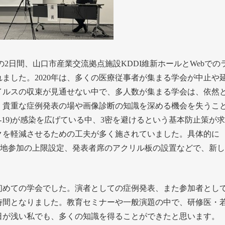
(土)の2日間、山口市産業交流拠点施設KDDI維新ホールとWebでの
ました。2020年は、多くの医療従事者が集まる学会が中止や
イルスの収束が見通せない中で、多人数が集まる学会は、依然
、貴重な症例発表の場や画像診断の知識を深める機会を失うこ
D-19)が感染を広げている中、3密を避けるという基本防止策が
クを軽減させるための工夫が多く施されていました。具体的に
現地参加の上限設定、発表者席のアクリル板の設置などで、新
めての学会でした。演者としての症例発表、また参加者とし
時間となりました。教育セミナーや一般演題の中で、研修医・
日が浅い私でも、多くの知識を得ることができたと思います。