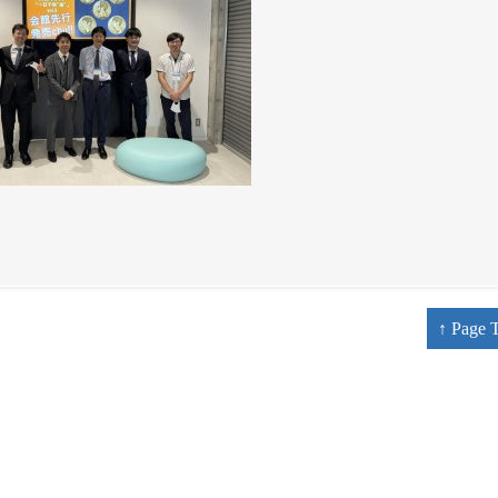
↑ Page 