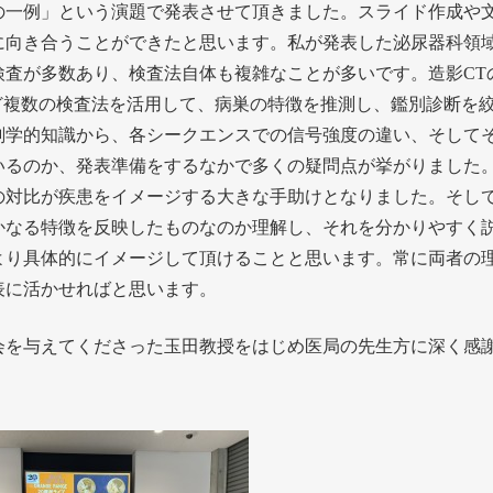
一例」という演題で発表させて頂きました。スライド作成や
に向き合うことができたと思います。私が発表した泌尿器科領
検査が多数あり、検査法自体も複雑なことが多いです。造影CT
ど複数の検査法を活用して、病巣の特徴を推測し、鑑別診断を
剖学的知識から、各シークエンスでの信号強度の違い、そして
いるのか、発表準備をするなかで多くの疑問点が挙がりました
の対比が疾患をイメージする大きな手助けとなりました。そし
かなる特徴を反映したものなのか理解し、それを分かりやすく
より具体的にイメージして頂けることと思います。常に両者の
表に活かせればと思います。
を与えてくださった玉田教授をはじめ医局の先生方に深く感