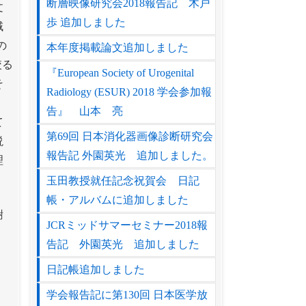
断層映像研究会2018報告記 木戸
文
歩 追加しました
域
の
本年度掲載論文追加しました
絞る
『European Society of Urogenital
そ
Radiology (ESUR) 2018 学会参加報
。
告』 山本 亮
て
第69回 日本消化器画像診断研究会
説
報告記 外園英光 追加しました。
理
玉田教授就任記念祝賀会 日記
帳・アルバムに追加しました
謝
JCRミッドサマーセミナー2018報
告記 外園英光 追加しました
日記帳追加しました
学会報告記に第130回 日本医学放