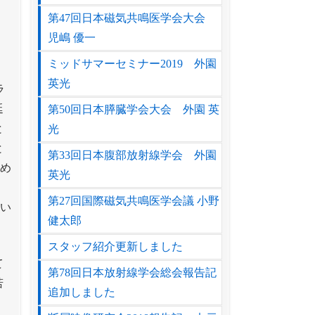
第47回日本磁気共鳴医学会大会
児嶋 優一
ミッドサマーセミナー2019 外園
英光
ラ
延
第50回日本膵臓学会大会 外園 英
と
光
と
第33回日本腹部放射線学会 外園
求め
英光
第27回国際磁気共鳴医学会議 小野
しい
健太郎
スタッフ紹介更新しました
て
第78回日本放射線学会総会報告記
若
追加しました