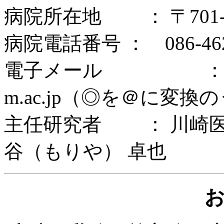
病院所在地 ： 〒701-
病院電話番号 ： 086-462
電子メール ： tmoriya
m.ac.jp（◎を＠に変
主任研究者 ： 川崎医
谷（もりや） 卓也